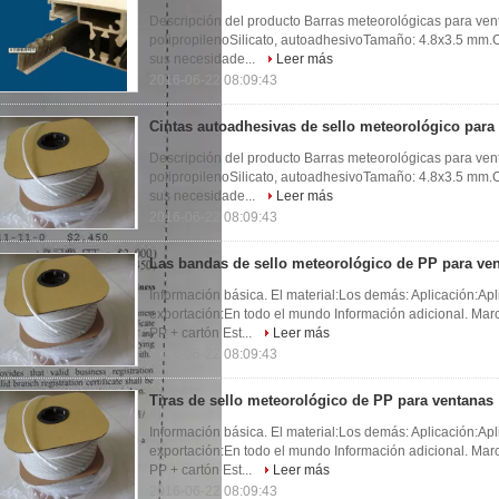
Descripción del producto Barras meteorológicas para ven
polipropilenoSilicato, autoadhesivoTamaño: 4.8x3.5 mm.Co
sus necesidade...
Leer más
2016-06-22 08:09:43
Cintas autoadhesivas de sello meteorológico para
Descripción del producto Barras meteorológicas para ven
polipropilenoSilicato, autoadhesivoTamaño: 4.8x3.5 mm.Co
sus necesidade...
Leer más
2016-06-22 08:09:43
Las bandas de sello meteorológico de PP para ven
Información básica. El material:Los demás: Aplicación:Ap
exportación:En todo el mundo Información adicional. Mar
PP + cartón Est...
Leer más
2016-06-22 08:09:43
Tiras de sello meteorológico de PP para ventanas
Información básica. El material:Los demás: Aplicación:Ap
exportación:En todo el mundo Información adicional. Mar
PP + cartón Est...
Leer más
2016-06-22 08:09:43