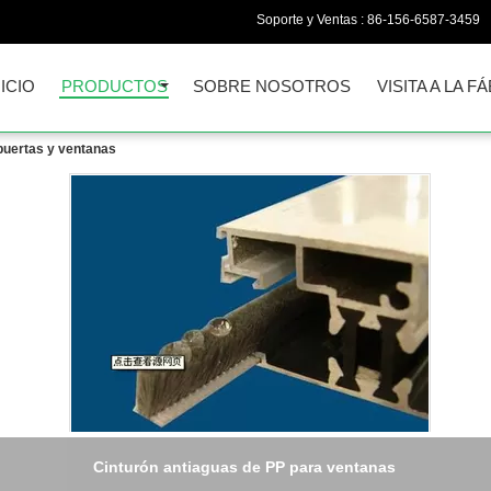
Soporte y Ventas :
86-156-6587-3459
NICIO
PRODUCTOS
SOBRE NOSOTROS
VISITA A LA F
puertas y ventanas
Cinturón de agua resistente a la silicona de PP