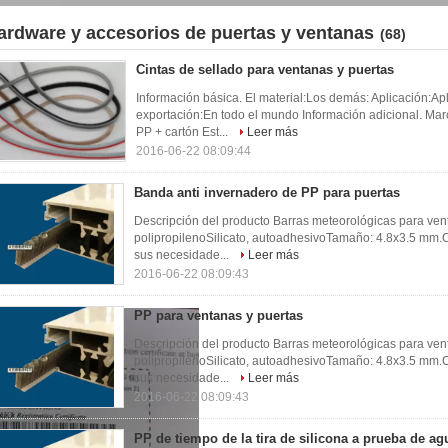
ardware y accesorios de puertas y ventanas
(68)
Cintas de sellado para ventanas y puertas
Información básica. El material:Los demás: Aplicación:A
exportación:En todo el mundo Información adicional. Mar
PP + cartón Est...
Leer más
2016-06-22 08:09:44
Banda anti invernadero de PP para puertas
Descripción del producto Barras meteorológicas para ven
polipropilenoSilicato, autoadhesivoTamaño: 4.8x3.5 mm.Co
sus necesidade...
Leer más
2016-06-22 08:09:43
PP para ventanas y puertas
Descripción del producto Barras meteorológicas para ven
polipropilenoSilicato, autoadhesivoTamaño: 4.8x3.5 mm.Co
sus necesidade...
Leer más
2016-06-22 08:09:43
PP de tiempo de la tira de silicona a prueba de ag