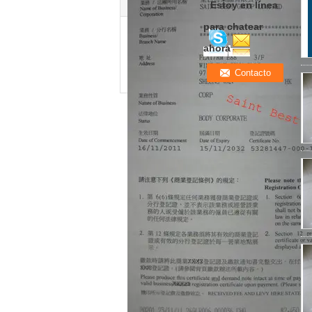
Estoy en línea
para chatear
ahora