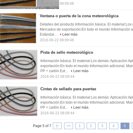
2016-06-22 08:09:48
Ventana o puerta de la zona meteorológica
Detalles del producto Información básica. El material:Los
Mercados de exportación:En todo el mundo Información ad
Estándar...
Leer más
2016-06-22 08:09:48
Pista de sello meteorológico
Información básica. El material:Los demás: Aplicación:A
exportación:En todo el mundo Información adicional. Mar
PP + cartón Est...
Leer más
2016-06-22 08:09:44
Cintas de sellado para puertas
Información básica. El material:Los demás: Aplicación:A
exportación:En todo el mundo Información adicional. Mar
PP + cartón Est...
Leer más
2016-06-22 08:09:44
Page 5 of 7
|<
<<
1
2
3
4
5