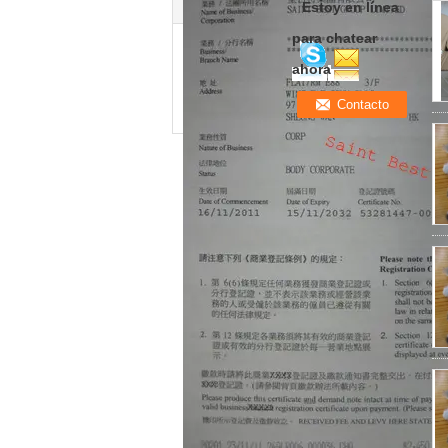
Estoy en línea
para chatear
ahora