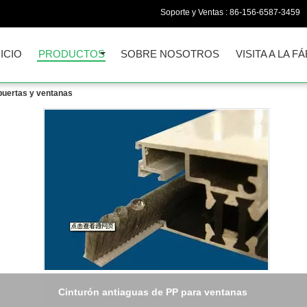
Soporte y Ventas :
86-156-6587-3459
NICIO
PRODUCTOS
SOBRE NOSOTROS
VISITA A LA F
puertas y ventanas
Cinturón de agua resistente a la silicona de PP