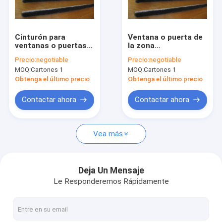
Visita a la fábrica
Control de Calidad
Cinturón para
Ventana o puerta de
ventanas o puertas
la zona
Contacto
de fibra de PP
meteorológica
Precio:
negotiable
Precio:
negotiable
MOQ:
Cartones 1
MOQ:
Cartones 1
Solicitar una cotización
Obtenga el último precio
Obtenga el último precio
Contactar ahora
Contactar ahora
Máquina de vidrio aislante vertical/vidrio doble acristalado
Vea más
Máquina de vidrio aislante horizontal/vidrio doble acristalado
Album haciendo máquinas y consumibles
Deja Un Mensaje
Le Responderemos Rápidamente
Máquina para ventanas y puertas de PVC
Materiales de vidrio y herramientas de vidrio