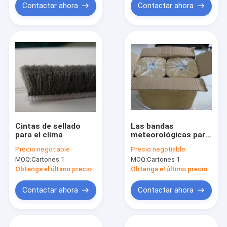
Contactar ahora
Contactar ahora
Cintas de sellado
Las bandas
para el clima
meteorológicas para
puertas y ventanas
Precio:
negotiable
Precio:
negotiable
de plástico
MOQ:
Cartones 1
MOQ:
Cartones 1
Obtenga el último precio
Obtenga el último precio
Contactar ahora
Contactar ahora