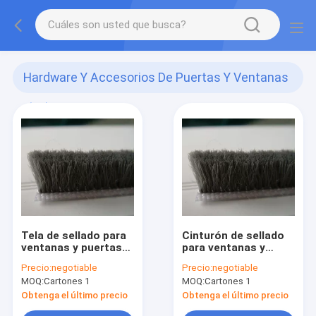
Hardware Y Accesorios De Puertas Y Ventanas
(68)
Tela de sellado para
Cinturón de sellado
ventanas y puertas
para ventanas y
de silicato de hilo de
puertas
Precio:
negotiable
Precio:
negotiable
PP
MOQ:
Cartones 1
MOQ:
Cartones 1
Obtenga el último precio
Obtenga el último precio