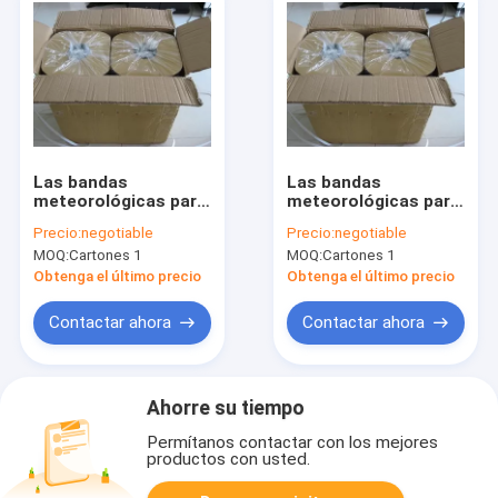
Las bandas
Las bandas
meteorológicas para
meteorológicas para
aleación de aluminio
aleación de aluminio,
Precio:
negotiable
Precio:
negotiable
puertas y ventanas
MOQ:
Cartones 1
MOQ:
Cartones 1
de plástico
Obtenga el último precio
Obtenga el último precio
Contactar ahora
Contactar ahora
Ahorre su tiempo
Permítanos contactar con los mejores
productos con usted.