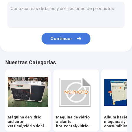
Máquina de procesamiento profundo de vidrio
Máquina de ventanas y puertas de aluminio
Máquina del corte del vidrio
Continuar
Hardware y accesorios de puertas y ventanas
Robot de sellado de vidrio y máquina de costura de vidrio
Nuestras Categorías
Impresora plana ULTRAVIOLETA
Máquina de vidrio
Máquina de vidrio
Album hacien
aislante
aislante
máquinas y
vertical/vidrio doble
horizontal/vidrio
consumibles
acristalado
doble acristalado