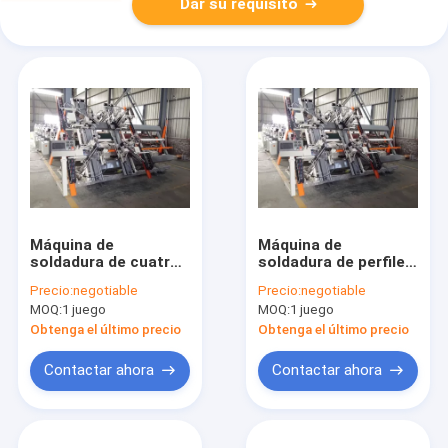
Dar su requisito
Máquina de
Máquina de
soldadura de cuatro
soldadura de perfiles
puntos para
de PVC verticales de
Precio:
negotiable
Precio:
negotiable
ventanas y puertas
cuatro puntos
MOQ:
1 juego
MOQ:
1 juego
de PVC
Obtenga el último precio
Obtenga el último precio
Contactar ahora
Contactar ahora