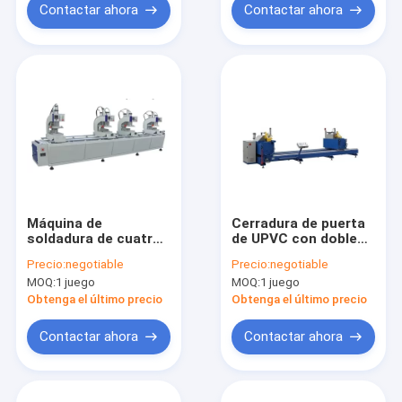
Contactar ahora
Contactar ahora
Máquina de
Cerradura de puerta
soldadura de cuatro
de UPVC con doble
puntos para puertas
mitra
Precio:
negotiable
Precio:
negotiable
y ventanas de PVC
MOQ:
1 juego
MOQ:
1 juego
Obtenga el último precio
Obtenga el último precio
Contactar ahora
Contactar ahora