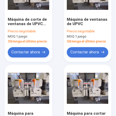
Visita a la fábrica
Control de Calidad
Máquina de corte de
Máquina de ventanas
ventanas de UPVC
de UPVC
Contacto
con doble cabeza
Precio:
negotiable
Precio:
negotiable
MOQ:
1 juego
MOQ:
1 juego
Solicitar una cotización
Obtenga el último precio
Obtenga el último precio
Contactar ahora
Contactar ahora
Máquina de vidrio aislante vertical/vidrio doble acristalado
Máquina de vidrio aislante horizontal/vidrio doble acristalado
Album haciendo máquinas y consumibles
Máquina para ventanas y puertas de PVC
Materiales de vidrio y herramientas de vidrio
Máquina para
Máquina para cortar