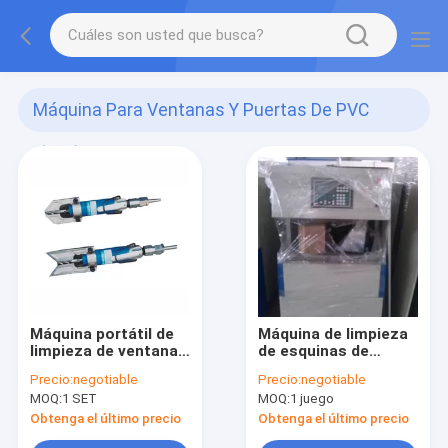
Máquina Para Ventanas Y Puertas De PVC
(617)
Máquina portátil de
Máquina de limpieza
limpieza de ventanas
de esquinas de
para perfiles de PVC
ventanas de UPVC
Precio:
negotiable
Precio:
negotiable
MOQ:
1 SET
MOQ:
1 juego
Obtenga el último precio
Obtenga el último precio