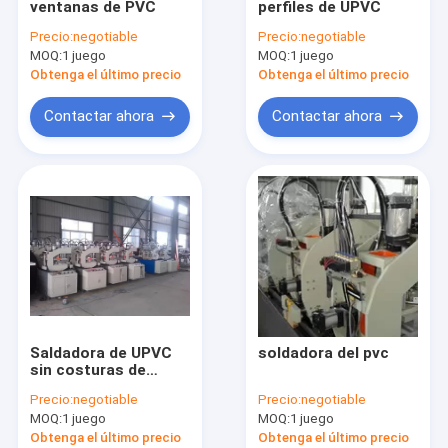
ventanas de PVC
perfiles de UPVC
Máquina de procesamiento profundo de vidrio
Precio:
negotiable
Precio:
negotiable
MOQ:
Máquina de ventanas y puertas de aluminio
1 juego
MOQ:
1 juego
Obtenga el último precio
Obtenga el último precio
Máquina del corte del vidrio
Contactar ahora
Contactar ahora
Hardware y accesorios de puertas y ventanas
Robot de sellado de vidrio y máquina de costura de vidrio
Impresora plana ULTRAVIOLETA
Saldadora de UPVC
soldadora del pvc
sin costuras de
cuatro cabezas
Precio:
negotiable
Precio:
negotiable
MOQ:
1 juego
MOQ:
1 juego
Obtenga el último precio
Obtenga el último precio