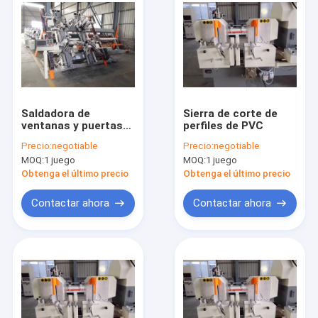
Saldadora de
Sierra de corte de
ventanas y puertas
perfiles de PVC
de PVC CNC de
Precio:
negotiable
Precio:
negotiable
cuatro puntos
MOQ:
1 juego
MOQ:
1 juego
Obtenga el último precio
Obtenga el último precio
Contactar ahora
Contactar ahora
Inicio
Productos
Sobre nosotros