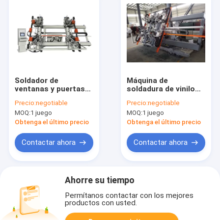
Soldador de
Máquina de
ventanas y puertas
soldadura de vinilo
de vinilo CNC de
de cuatro puntos
Precio:
negotiable
Precio:
negotiable
cuatro puntos
MOQ:
1 juego
MOQ:
1 juego
Obtenga el último precio
Obtenga el último precio
Contactar ahora
Contactar ahora
Ahorre su tiempo
Permítanos contactar con los mejores
productos con usted.