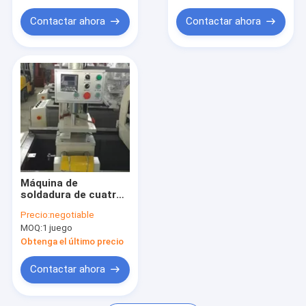
Contactar ahora
Contactar ahora
Máquina de
soldadura de cuatro
cabezas para perfiles
Precio:
negotiable
de ventanas de
MOQ:
1 juego
PVC/UPVC
Obtenga el último precio
Contactar ahora