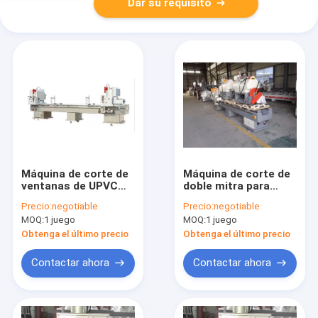
Dar su requisito
Máquina de corte de
Máquina de corte de
ventanas de UPVC
doble mitra para
con dos cabezas
perfiles de UPVC
Precio:
negotiable
Precio:
negotiable
MOQ:
1 juego
MOQ:
1 juego
Obtenga el último precio
Obtenga el último precio
Contactar ahora
Contactar ahora