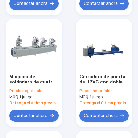
Contactar ahora
Contactar ahora
Máquina de
Cerradura de puerta
soldadura de cuatro
de UPVC con doble
puntos para puertas
mitra
Precio:
negotiable
Precio:
negotiable
y ventanas de PVC
MOQ:
1 juego
MOQ:
1 juego
Obtenga el último precio
Obtenga el último precio
Contactar ahora
Contactar ahora