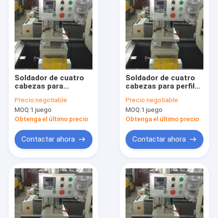
Soldador de cuatro
Soldador de cuatro
cabezas para
cabezas para perfiles
ventanas y puertas
de puertas de UPVC
Precio:
negotiable
Precio:
negotiable
de UPVC
MOQ:
1 juego
MOQ:
1 juego
Obtenga el último precio
Obtenga el último precio
Contactar ahora
Contactar ahora
Inicio
Productos
Sobre nosotros