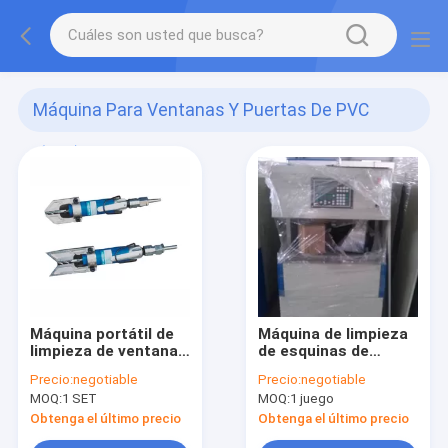
Máquina Para Ventanas Y Puertas De PVC
(617)
Máquina portátil de
Máquina de limpieza
limpieza de ventanas
de esquinas de
para perfiles de PVC
ventanas de UPVC
Precio:
negotiable
Precio:
negotiable
MOQ:
1 SET
MOQ:
1 juego
Obtenga el último precio
Obtenga el último precio