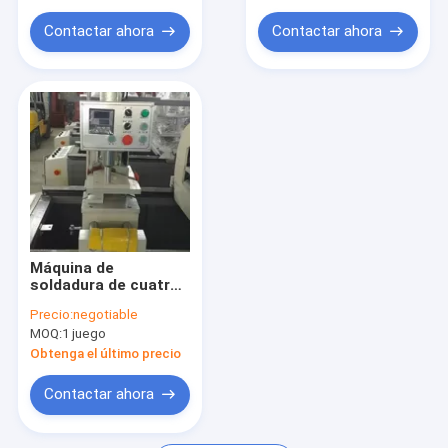
Contactar ahora
Contactar ahora
Máquina de
soldadura de cuatro
cabezas para perfiles
Precio:
negotiable
de ventanas y
MOQ:
1 juego
puertas de vinilo
Obtenga el último precio
Contactar ahora