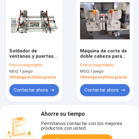
Soldador de
Máquina de corte de
ventanas y puertas
doble cabeza para
de vinilo CNC de
puertas de PVC
Precio:
negotiable
Precio:
negotiable
cuatro puntos
MOQ:
1 juego
MOQ:
1 juego
Obtenga el último precio
Obtenga el último precio
Contactar ahora
Contactar ahora
Ahorre su tiempo
Permítanos contactar con los mejores
productos con usted.