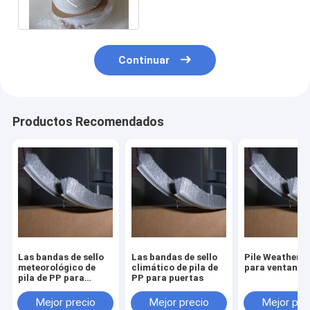
Continuar
Productos Recomendados
Las bandas de sello
Las bandas de sello
Pile Weather S
meteorológico de
climático de pila de
para ventanas
pila de PP para
PP para puertas
ventanas y puertas
Mejor precio
Mejor precio
Mejor pre