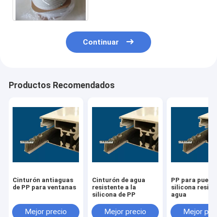
Continuar
Productos Recomendados
Cinturón antiaguas
Cinturón de agua
PP para puert
de PP para ventanas
resistente a la
silicona resist
silicona de PP
agua
Mejor precio
Mejor precio
Mejor pre