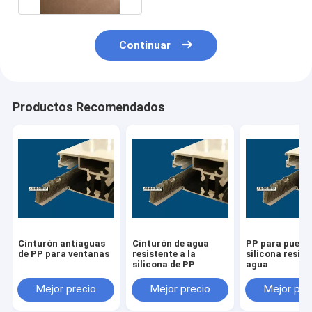
Continuar
Productos Recomendados
Cinturón antiaguas
Cinturón de agua
PP para puert
de PP para ventanas
resistente a la
silicona resist
silicona de PP
agua
Mejor precio
Mejor precio
Mejor pre