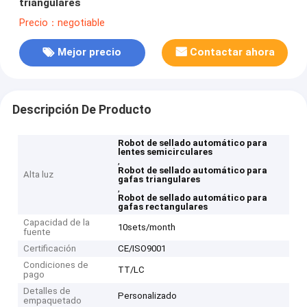
triangulares
Precio：negotiable
Mejor precio
Contactar ahora
Descripción De Producto
Robot de sellado automático para
lentes semicirculares
,
Robot de sellado automático para
Alta luz
gafas triangulares
,
Robot de sellado automático para
gafas rectangulares
Capacidad de la
10sets/month
fuente
Certificación
CE/ISO9001
Condiciones de
TT/LC
pago
Detalles de
Personalizado
empaquetado