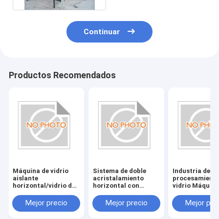
Continuar
Productos Recomendados
Máquina de vidrio
Sistema de doble
Industria de
aislante
acristalamiento
procesamiento
horizontal/vidrio de
horizontal con
vidrio Máquina
doble
fuente de
vidrio aislante
acristalamiento de
alimentación de
horizontal/vid
Mejor precio
Mejor precio
Mejor pre
ahorro energético
380V/50Hz
doble
con fuente de
acristalamien