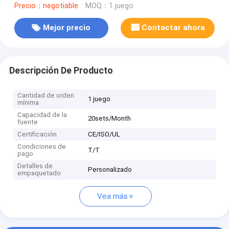
Precio：negotiable
MOQ：1 juego
Mejor precio
Contactar ahora
Descripción De Producto
Cantidad de orden
1 juego
mínima
Capacidad de la
20sets/Month
fuente
Certificación
CE/ISO/UL
Condiciones de
T/T
pago
Detalles de
Personalizado
empaquetado
Vea más