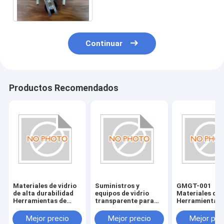
Continuar
Productos Recomendados
Materiales de vidrio
Suministros y
GMGT-001
de alta durabilidad
equipos de vidrio
Materiales de 
Herramientas de
transparente para
Herramientas 
vidrio resistentes a
accesorios de bordes
vidrio País de 
los arañazos y
de vidrio
Varios tamaño
Mejor precio
Mejor precio
Mejor pre
duraderas