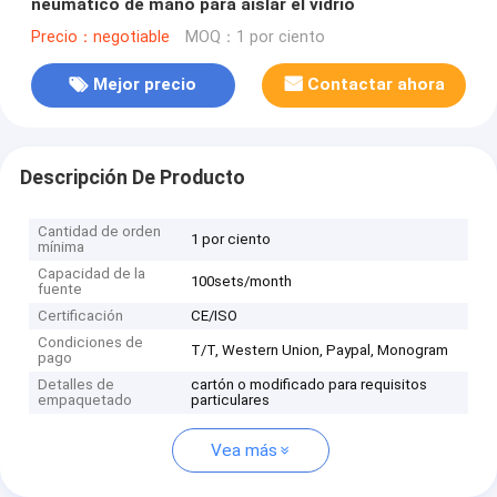
neumático de mano para aislar el vidrio
Precio：negotiable
MOQ：1 por ciento
Mejor precio
Contactar ahora
Descripción De Producto
Cantidad de orden
1 por ciento
mínima
Capacidad de la
100sets/month
fuente
Certificación
CE/ISO
Condiciones de
T/T, Western Union, Paypal, Monogram
pago
Detalles de
cartón o modificado para requisitos
empaquetado
particulares
Vea más