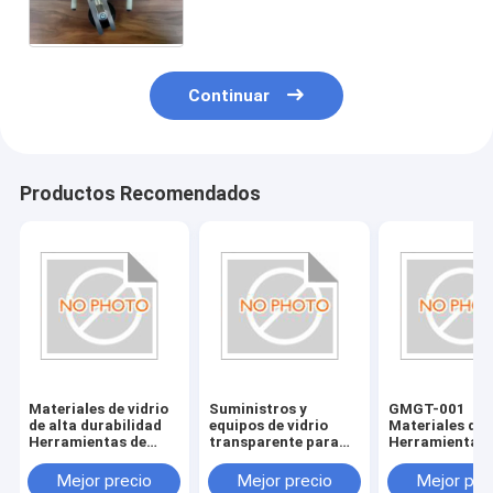
Continuar
Productos Recomendados
Materiales de vidrio
Suministros y
GMGT-001
de alta durabilidad
equipos de vidrio
Materiales de 
Herramientas de
transparente para
Herramientas 
vidrio resistentes a
accesorios de bordes
vidrio País de 
los arañazos y
de vidrio
Varios tamaño
Mejor precio
Mejor precio
Mejor pre
duraderas