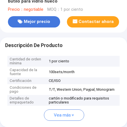
butilo para vidrio hueco
Precio：negotiable
MOQ：1 por ciento
Mejor precio
Contactar ahora
Descripción De Producto
Cantidad de orden
1 por ciento
mínima
Capacidad de la
100sets/month
fuente
Certificación
CE/ISO
Condiciones de
T/T, Western Union, Paypal, Monogram
pago
Detalles de
cartón o modificado para requisitos
empaquetado
particulares
Vea más