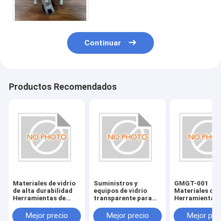
Continuar
Productos Recomendados
Materiales de vidrio
Suministros y
GMGT-001
de alta durabilidad
equipos de vidrio
Materiales de 
Herramientas de
transparente para
Herramientas 
vidrio resistentes a
accesorios de bordes
vidrio País de 
los arañazos y
de vidrio
Varios tamaño
Mejor precio
Mejor precio
Mejor pre
duraderas