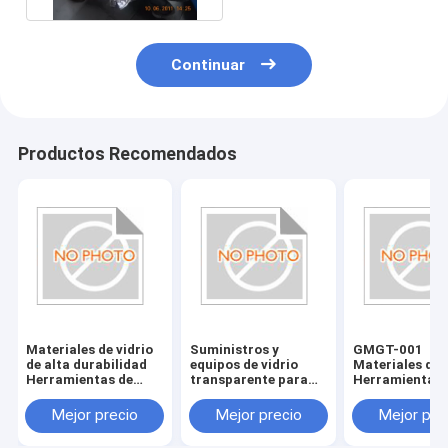
Continuar
Productos Recomendados
Materiales de vidrio
Suministros y
GMGT-001
de alta durabilidad
equipos de vidrio
Materiales de 
Herramientas de
transparente para
Herramientas 
vidrio resistentes a
accesorios de bordes
vidrio País de 
los arañazos y
de vidrio
Varios tamaño
Mejor precio
Mejor precio
Mejor pre
duraderas