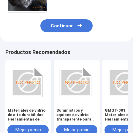
aire)
Continuar
Productos Recomendados
Materiales de vidrio
Suministros y
GMGT-001
de alta durabilidad
equipos de vidrio
Materiales de 
Herramientas de
transparente para
Herramientas 
vidrio resistentes a
accesorios de bordes
vidrio País de 
los arañazos y
de vidrio
Varios tamaño
Mejor precio
Mejor precio
Mejor pre
duraderas