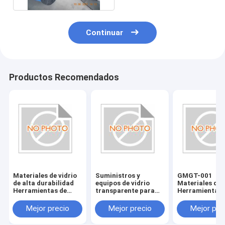
Continuar
Productos Recomendados
Materiales de vidrio
Suministros y
GMGT-001
de alta durabilidad
equipos de vidrio
Materiales de 
Herramientas de
transparente para
Herramientas 
vidrio resistentes a
accesorios de bordes
vidrio País de 
los arañazos y
de vidrio
Varios tamaño
Mejor precio
Mejor precio
Mejor pre
duraderas