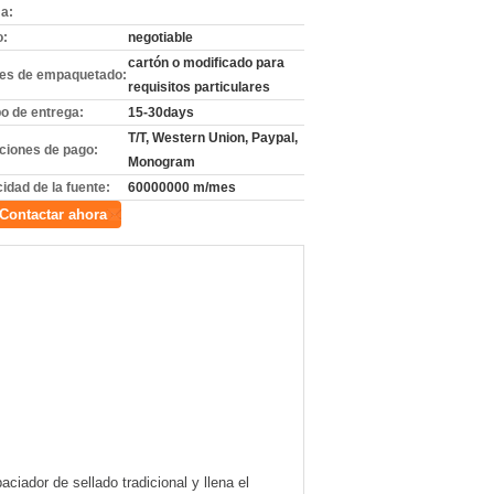
a:
o:
negotiable
cartón o modificado para
les de empaquetado:
requisitos particulares
o de entrega:
15-30days
T/T, Western Union, Paypal,
ciones de pago:
Monogram
idad de la fuente:
60000000 m/mes
Contactar ahora
iador de sellado tradicional y llena el