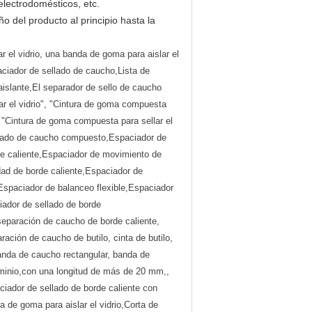
electrodomésticos, etc.
o del producto al principio hasta la
r el vidrio, una banda de goma para aislar el
aciador de sellado de caucho,Lista de
aislante,El separador de sello de caucho
ar el vidrio", "Cintura de goma compuesta
", "Cintura de goma compuesta para sellar el
sellado de caucho compuesto,Espaciador de
de caliente,Espaciador de movimiento de
idad de borde caliente,Espaciador de
,Espaciador de balanceo flexible,Espaciador
ciador de sellado de borde
separación de caucho de borde caliente,
paración de caucho de butilo, cinta de butilo,
banda de caucho rectangular, banda de
uminio,con una longitud de más de 20 mm,,
ciador de sellado de borde caliente con
 de goma para aislar el vidrio,Corta de