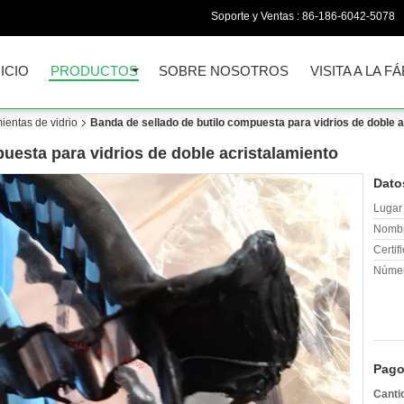
Soporte y Ventas :
86-186-6042-5078
NICIO
PRODUCTOS
SOBRE NOSOTROS
VISITA A LA F
mientas de vidrio
Banda de sellado de butilo compuesta para vidrios de doble 
uesta para vidrios de doble acristalamiento
Dato
Lugar 
Nombr
Certif
Númer
Pago
Canti