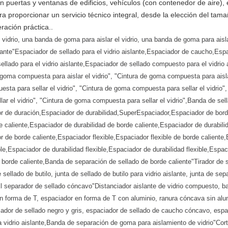
n puertas y ventanas de edificios, vehículos (con contenedor de aire), 
a proporcionar un servicio técnico integral, desde la elección del tamañ
ración práctica..
 vidrio, una banda de goma para aislar el vidrio, una banda de goma para aisla
slante"Espaciador de sellado para el vidrio aislante,Espaciador de caucho,Esp
ellado para el vidrio aislante,Espaciador de sellado compuesto para el vidrio 
 goma compuesta para aislar el vidrio", "Cintura de goma compuesta para aisl
uesta para sellar el vidrio", "Cintura de goma compuesta para sellar el vidrio
llar el vidrio", "Cintura de goma compuesta para sellar el vidrio",Banda de 
r de duración,Espaciador de durabilidad,SuperEspaciador,Espaciador de bor
e caliente,Espaciador de durabilidad de borde caliente,Espaciador de durabil
r de borde caliente,Espaciador flexible,Espaciador flexible de borde caliente
ble,Espaciador de durabilidad flexible,Espaciador de durabilidad flexible,Espa
 borde caliente,Banda de separación de sellado de borde caliente"Tirador de 
e sellado de butilo, junta de sellado de butilo para vidrio aislante, junta de se
,El separador de sellado cóncavo"Distanciador aislante de vidrio compuesto, 
en forma de T, espaciador en forma de T con aluminio, ranura cóncava sin al
iador de sellado negro y gris, espaciador de sellado de caucho cóncavo, espa
 vidrio aislante,Banda de separación de goma para aislamiento de vidrio"Corta