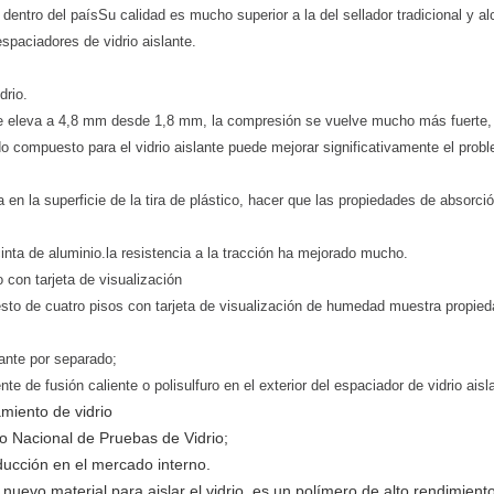
 dentro del paísSu calidad es mucho superior a la del sellador tradicional y al
espaciadores de vidrio aislante.
drio.
se eleva a 4,8 mm desde 1,8 mm, la compresión se vuelve mucho más fuerte, co
 compuesto para el vidrio aislante puede mejorar significativamente el probl
 en la superficie de la tira de plástico, hacer que las propiedades de absorc
cinta de aluminio.la resistencia a la tracción ha mejorado mucho.
con tarjeta de visualización
sto de cuatro pisos con tarjeta de visualización de humedad muestra propie
lante por separado;
e fusión caliente o polisulfuro en el exterior del espaciador de vidrio aisla
miento de vidrio
ro Nacional de Pruebas de Vidrio;
ucción en el mercado interno.
nuevo material para aislar el vidrio, es un polímero de alto rendimien