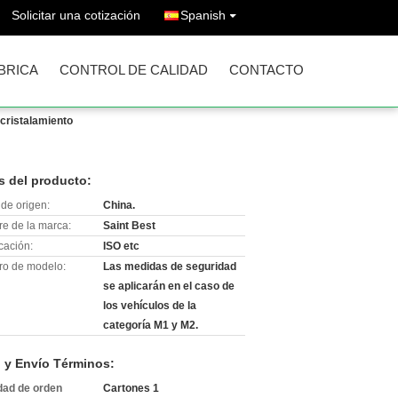
Solicitar una cotización
Spanish
ÁBRICA
CONTROL DE CALIDAD
CONTACTO
acristalamiento
s del producto:
de origen:
China.
e de la marca:
Saint Best
icación:
ISO etc
o de modelo:
Las medidas de seguridad
se aplicarán en el caso de
los vehículos de la
categoría M1 y M2.
 y Envío Términos:
dad de orden
Cartones 1