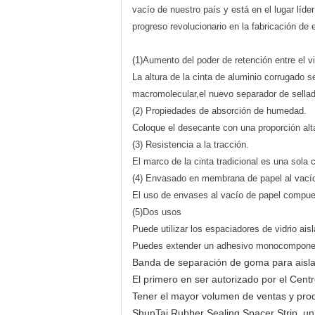
vacío de nuestro país y está en el lugar líder
progreso revolucionario en la fabricación de 
(1)Aumento del poder de retención entre el vi
La altura de la cinta de aluminio corrugado 
macromolecular,el nuevo separador de sellado
(2) Propiedades de absorción de humedad.
Coloque el desecante con una proporción alta
(3) Resistencia a la tracción.
El marco de la cinta tradicional es una sola 
(4) Envasado en membrana de papel al vacío 
El uso de envases al vacío de papel compue
(5)Dos usos
Puede utilizar los espaciadores de vidrio ais
Puedes extender un adhesivo monocomponente d
Banda de separación de goma para aisla
El primero en ser autorizado por el Cent
Tener el mayor volumen de ventas y prod
ShunTai Rubber Sealing Spacer Strip, un 