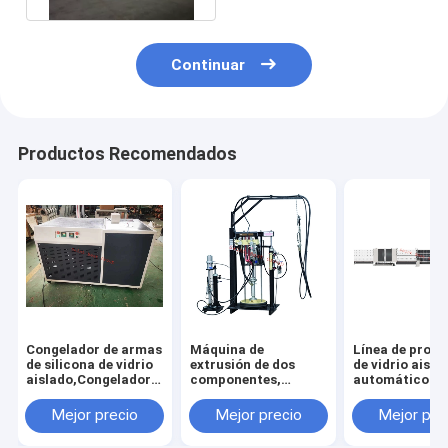
Continuar
Productos Recomendados
Congelador de armas
Máquina de
Línea de prod
de silicona de vidrio
extrusión de dos
de vidrio aisla
aislado,Congelador
componentes,
automático de
de pistolas de
Máquina de
llenado de gas,
silicona de vidrio
extrusión de silicona
de producción
Mejor precio
Mejor precio
Mejor pre
aislado,Congelador
de vidrio aislante,
doble
de pistolas de
Máquina de
acristalamien