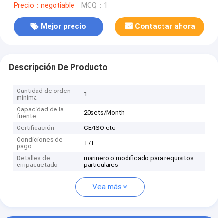
Precio：negotiable
MOQ：1
Mejor precio
Contactar ahora
Descripción De Producto
Cantidad de orden
1
mínima
Capacidad de la
20sets/Month
fuente
Certificación
CE/ISO etc
Condiciones de
T/T
pago
Detalles de
marinero o modificado para requisitos
empaquetado
particulares
Vea más