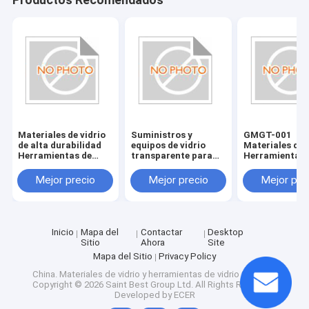
Productos Recomendados
Materiales de vidrio
Suministros y
GMGT-001
de alta durabilidad
equipos de vidrio
Materiales de 
Herramientas de
transparente para
Herramientas 
vidrio resistentes a
accesorios de bordes
vidrio País de 
los arañazos y
de vidrio
Varios tamaño
Mejor precio
Mejor precio
Mejor pre
duraderas
Inicio
Mapa del
Contactar
Desktop
Sitio
Ahora
Site
Mapa del Sitio
Privacy Policy
China. Materiales de vidrio y herramientas de vidrio Supplier.
Copyright © 2026 Saint Best Group Ltd. All Rights Reserved.
Developed by
ECER