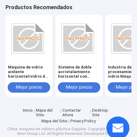
Productos Recomendados
Máquina de vidrio
Sistema de doble
Industria de
aislante
acristalamiento
procesamiento
horizontal/vidrio de
horizontal con
vidrio Máquina
doble
fuente de
vidrio aislante
acristalamiento de
alimentación de
horizontal/vid
Mejor precio
Mejor precio
Mejor pre
ahorro energético
380V/50Hz
doble
con fuente de
acristalamien
alimentación de
fuente de
380V/50Hz y
alimentación
consumo de 20KW
380V/50Hz
Inicio
Mapa del
Contactar
Desktop
Sitio
Ahora
Site
Mapa del Sitio
Privacy Policy
China. máquina de vidriero plástica Supplier.
Copyright © 2026 Saint
Best Group Ltd. All Rights Reserved. Developed by
ECER