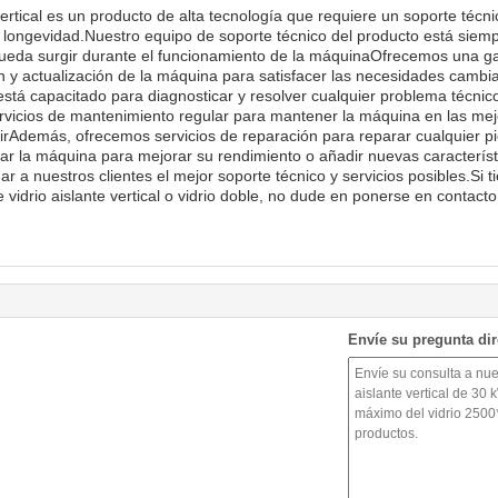
ertical es un producto de alta tecnología que requiere un soporte técn
 longevidad.Nuestro equipo de soporte técnico del producto está siempr
ueda surgir durante el funcionamiento de la máquinaOfrecemos una ga
n y actualización de la máquina para satisfacer las necesidades cambia
stá capacitado para diagnosticar y resolver cualquier problema técnic
cios de mantenimiento regular para mantener la máquina en las mejor
rirAdemás, ofrecemos servicios de reparación para reparar cualquier 
r la máquina para mejorar su rendimiento o añadir nuevas característ
a nuestros clientes el mejor soporte técnico y servicios posibles.Si 
 vidrio aislante vertical o vidrio doble, no dude en ponerse en contac
Envíe su pregunta di