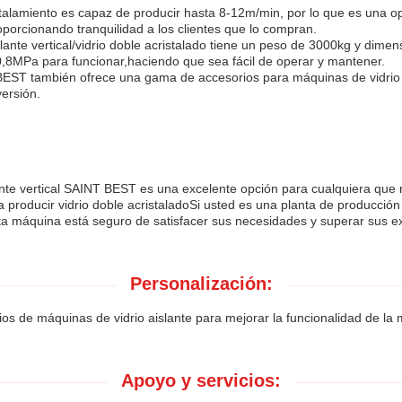
talamiento es capaz de producir hasta 8-12m/min, por lo que es una opc
oporcionando tranquilidad a los clientes que lo compran.
ante vertical/vidrio doble acristalado tiene un peso de 3000kg y di
0,8MPa para funcionar,haciendo que sea fácil de operar y mantener.
ST también ofrece una gama de accesorios para máquinas de vidrio ai
ersión.
ante vertical SAINT BEST es una excelente opción para cualquiera que 
a producir vidrio doble acristaladoSi usted es una planta de producción
sta máquina está seguro de satisfacer sus necesidades y superar sus e
Personalización:
 de máquinas de vidrio aislante para mejorar la funcionalidad de la
Apoyo y servicios: