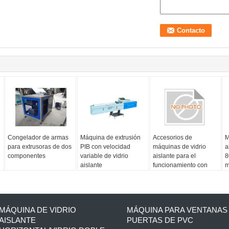
Congelador de armas
Máquina de extrusión
Accesorios de
M
para extrusoras de dos
PIB con velocidad
máquinas de vidrio
a
componentes
variable de vidrio
aislante para el
8
aislante
funcionamiento con
m
vertical/máquina de
voltaje de 380 V/50 Hz
a
vidrio doble acristalado
g
para el tamaño máximo
1
del vidrio
MÁQUINA DE VIDRIO
MÁQUINA PARA VENTANAS
2500*3500mm
AISLANTE
PUERTAS DE PVC