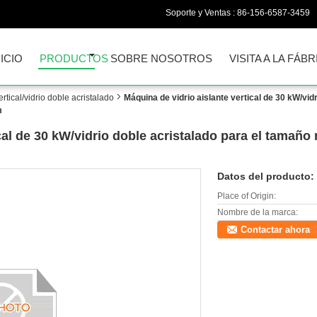
Soporte y Ventas :
86-156-6587-3459
NICIO
PRODUCTOS
SOBRE NOSOTROS
VISITA A LA FÁBR
rtical/vidrio doble acristalado
Máquina de vidrio aislante vertical de 30 kW/vi
m
ical de 30 kW/vidrio doble acristalado para el tama
Datos del producto:
Place of Origin:
Nombre de la marca:
Contactar ahora