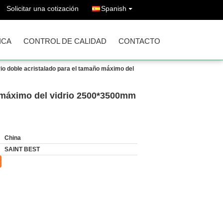
Solicitar una cotización
Spanish
ICA
CONTROL DE CALIDAD
CONTACTO
drio doble acristalado para el tamaño máximo del
ño máximo del vidrio 2500*3500mm
China
SAINT BEST