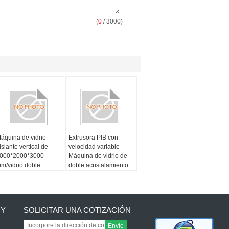
(
0
/ 3000)
áquina de vidrio
Extrusora PIB con
islante vertical de
velocidad variable
000*2000*3000
Máquina de vidrio de
m/vidrio doble
doble acristalamiento
cristalado para un
para el espesor del
rosor de vidrio de 3-
vidrio 3-15 mm
5 mm
 Y
SOLICITAR UNA COTIZACIÓN
Envíe