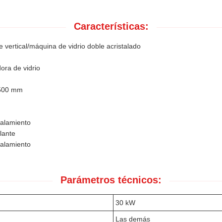
Características:
e vertical/máquina de vidrio doble acristalado
ora de vidrio
3500 mm
talamiento
lante
talamiento
Parámetros técnicos:
30 kW
Las demás