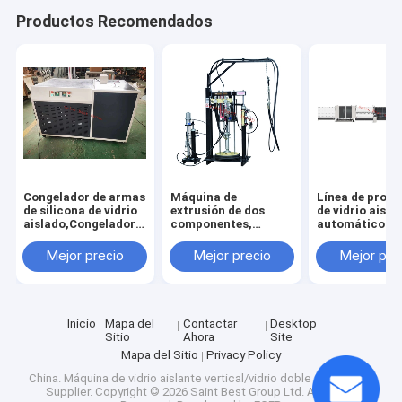
Productos Recomendados
Congelador de armas
Máquina de
Línea de prod
de silicona de vidrio
extrusión de dos
de vidrio aisla
aislado,Congelador
componentes,
automático de
de pistolas de
Máquina de
llenado de gas,
silicona de vidrio
extrusión de silicona
de producción
Mejor precio
Mejor precio
Mejor pre
aislado,Congelador
de vidrio aislante,
doble
de pistolas de
Máquina de
acristalamien
silicona,Congelador
recubrimiento de
automático ve
de pistolas de
silicona de vidrio
silicona de doble
aislado
Inicio
Mapa del
Contactar
Desktop
acristalamiento,Congelador
Sitio
Ahora
Site
Mapa del Sitio
Privacy Policy
China. Máquina de vidrio aislante vertical/vidrio doble acristalado
Supplier.
Copyright © 2026 Saint Best Group Ltd. All Rights