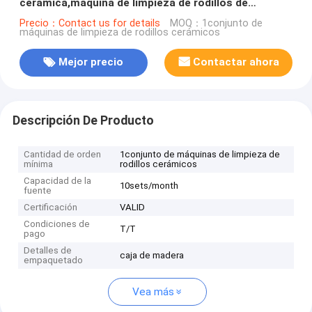
cerámica,máquina de limpieza de rodillos de
funación de vidrio,máquina de limpieza de rodillos de
Precio：Contact us for details
MOQ：1conjunto de
máquinas de limpieza de rodillos cerámicos
funación de vidrio
Mejor precio
Contactar ahora
Descripción De Producto
Cantidad de orden
1conjunto de máquinas de limpieza de
mínima
rodillos cerámicos
Capacidad de la
10sets/month
fuente
Certificación
VALID
Condiciones de
T/T
pago
Detalles de
caja de madera
empaquetado
Vea más