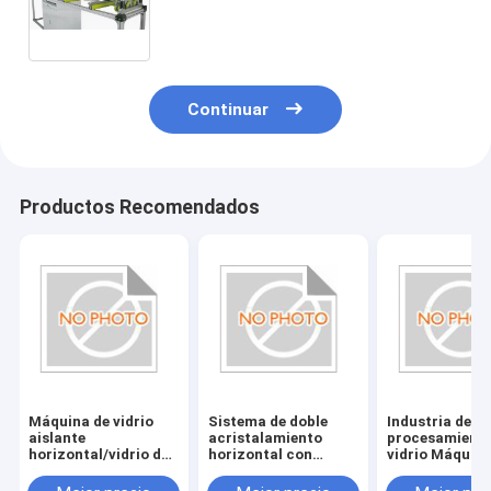
rodillos de funación de
vidrio,máquina de limpieza de
rodillos de funación de vidrio
Continuar
Productos Recomendados
Máquina de vidrio
Sistema de doble
Industria de
aislante
acristalamiento
procesamiento
horizontal/vidrio de
horizontal con
vidrio Máquina
doble
fuente de
vidrio aislante
acristalamiento de
alimentación de
horizontal/vid