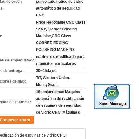
dad de orden
pulido automático de vidrio
a:
automático de seguridad
CNC
Price Negotiable CNC Glass
Safety Corner Grinding
o:
Machine,CNC Glass
CORNER EDGING
POLISHING MACHINE
marinero o modificado para
les de empaquetado:
requisitos particulares
o de entrega:
30~45days
T/T, Western Union,
ciones de pago:
MoneyGram
18conjunto/mes Máquina
automática de rectificación
idad de la fuente:
de esquinas de seguridad
de vidrio CNC, Máquina d
Contactar ahora
ectificación de esquinas de vidrio CNC