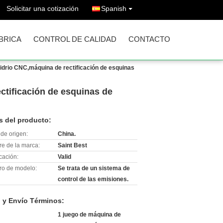
Solicitar una cotización
Spanish
ÁBRICA
CONTROL DE CALIDAD
CONTACTO
idrio CNC,máquina de rectificación de esquinas
ctificación de esquinas de
s del producto:
de origen:
China.
e de la marca:
Saint Best
icación:
Valid
o de modelo:
Se trata de un sistema de
control de las emisiones.
 y Envío Términos:
1 juego de máquina de