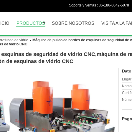
Soporte y Ventas :
86-186-6042-5078
NICIO
PRODUCTOS
SOBRE NOSOTROS
VISITA A LA F
rofundo de vidrio
Máquina de pulido de bordes de esquinas de seguridad de v
as de vidrio CNC
 esquinas de seguridad de vidrio CNC,máquina de re
ón de esquinas de vidrio CNC
Dato
Lugar 
Nombr
Certif
Númer
Pago