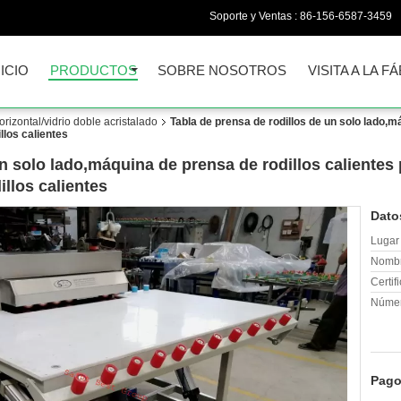
Soporte y Ventas :
86-156-6587-3459
NICIO
PRODUCTOS
SOBRE NOSOTROS
VISITA A LA F
rizontal/vidrio doble acristalado
Tabla de prensa de rodillos de un solo lado,m
llos calientes
un solo lado,máquina de prensa de rodillos calientes
llos calientes
Dato
Lugar 
Nombr
Certif
Númer
Pago