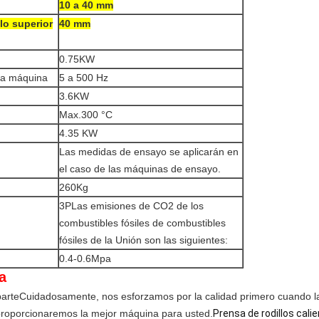
10 a 40 mm
lo superior
40 mm
0.75KW
 la máquina
5 a 500 Hz
3.6KW
Max.300 °C
4.35 KW
Las medidas de ensayo se aplicarán en
el caso de las máquinas de ensayo.
260Kg
3P
Las emisiones de CO2 de los
combustibles fósiles de combustibles
fósiles de la Unión son las siguientes:
0.4-0.6Mpa
a
parte
Cuidadosamente, nos esforzamos por la calidad primero cuando 
proporcionaremos la mejor máquina para usted.
Prensa de rodillos cali