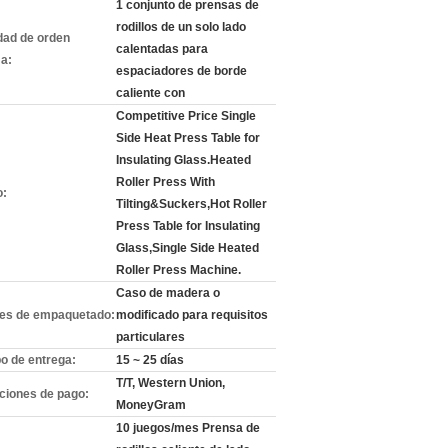
1 conjunto de prensas de
rodillos de un solo lado
dad de orden
calentadas para
a:
espaciadores de borde
caliente con
Competitive Price Single
Side Heat Press Table for
Insulating Glass.Heated
Roller Press With
o:
Tilting&Suckers,Hot Roller
Press Table for Insulating
Glass,Single Side Heated
Roller Press Machine.
Caso de madera o
les de empaquetado:
modificado para requisitos
particulares
o de entrega:
15 ~ 25 días
T/T, Western Union,
ciones de pago:
MoneyGram
10 juegos/mes Prensa de