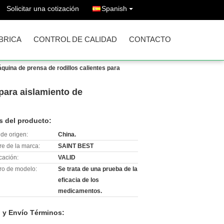
Solicitar una cotización
Spanish
ÁBRICA
CONTROL DE CALIDAD
CONTACTO
áquina de prensa de rodillos calientes para
 para aislamiento de
s del producto:
de origen:
China.
e de la marca:
SAINT BEST
icación:
VALID
o de modelo:
Se trata de una prueba de la
eficacia de los
medicamentos.
 y Envío Términos: