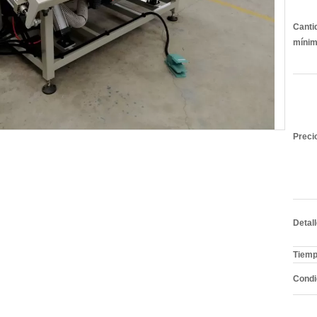
Canti
mínim
Preci
Detal
Tiemp
Condi