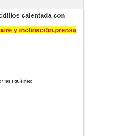
odillos calentada con
aire y inclinación,prensa
n las siguientes: