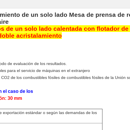
amiento de un solo lado Mesa de prensa de r
aire
os de un solo lado calentada con flotador de 
 doble acristalamiento
odo de evaluación de los resultados.
les para el servicio de máquinas en el extranjero
CO2 de los combustibles fósiles de combustibles fósiles de la Unión so
n el caso de los
ón:
30 mm
e exportación estándar o según las demandas de los