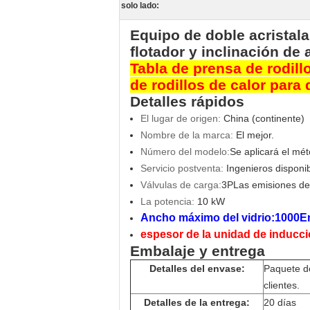
solo lado:
Equipo de doble acristal
flotador y inclinación de 
Tabla de prensa de rodill
de rodillos de calor para
Detalles rápidos
El lugar de origen:
China (continente)
Nombre de la marca:
El mejor.
Número del modelo:
Se aplicará el mét
Servicio postventa:
Ingenieros disponib
Válvulas de carga:
3P
Las emisiones de 
La potencia:
10 kW
Ancho máximo del vidrio:1000
E
espesor de la unidad de inducci
Embalaje y entrega
Detalles del envase:
Paquete d
clientes.
Detalles de la entrega:
20 días