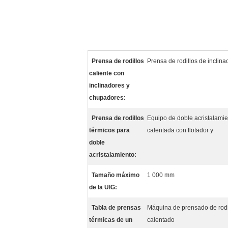
Prensa de rodillos
Prensa de rodillos de inclina
caliente con
inclinadores y
chupadores:
Prensa de rodillos
Equipo de doble acristalamie
térmicos para
calentada con flotador y
doble
acristalamiento:
Tamaño máximo
1 000 mm
de la UIG:
Tabla de prensas
Máquina de prensado de rodil
térmicas de un
calentado