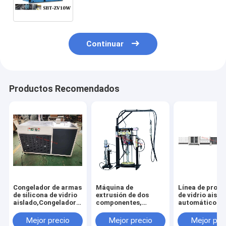
vidrio en línea recta
Continuar
Productos Recomendados
Congelador de armas
Máquina de
Línea de prod
de silicona de vidrio
extrusión de dos
de vidrio aisla
aislado,Congelador
componentes,
automático de
de pistolas de
Máquina de
llenado de gas,
silicona de vidrio
extrusión de silicona
de producción
Mejor precio
Mejor precio
Mejor pre
aislado,Congelador
de vidrio aislante,
doble