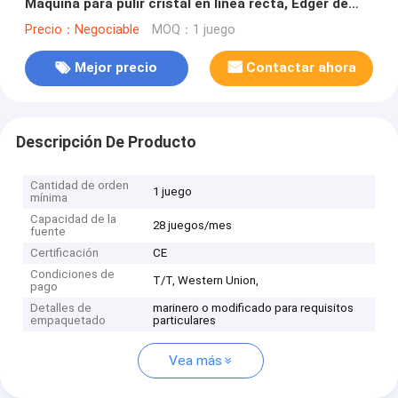
Máquina para pulir cristal en línea recta, Edger de
vidrio en línea recta
Precio：Negociable
MOQ：1 juego
Mejor precio
Contactar ahora
Descripción De Producto
Cantidad de orden
1 juego
mínima
Capacidad de la
28 juegos/mes
fuente
Certificación
CE
Condiciones de
T/T, Western Union,
pago
Detalles de
marinero o modificado para requisitos
empaquetado
particulares
Vea más