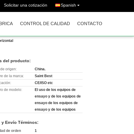
Solicitar una cotización
Spanish
ÁBRICA
CONTROL DE CALIDAD
CONTACTO
rizontal
s del producto:
de origen:
China.
e de la marca:
Saint Best
icación:
CE/ISO etc
o de modelo:
El uso de los equipos de
ensayo y de los equipos de
ensayo de los equipos de
ensayo y de los equipos
 y Envío Términos:
dad de orden
1