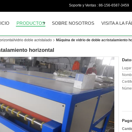
Soporte y Ventas :
86-156-6587-3459
NICIO
PRODUCTOS
SOBRE NOSOTROS
VISITA A LA F
rizontal/vidrio doble acristalado
Máquina de vidrio de doble acristalamiento ho
stalamiento horizontal
Dato
Lugar 
Nombr
Certif
Númer
Pago
Canti