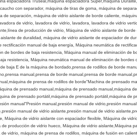
quina espaciadora Truseal,máquina espaciadora Super,máquina Duralit
e caucho con separador, máquina de tiras de goma, máquina de separac
 de separación, máquina de vidrio aislante de borde caliente, máquina 
avadora de vidrio, lavadora de vidrio, lavadora, lavadora de vidrio vertic
lante,línea de producción de vidrio, Máquina de vidrio aislante de borde
 aislante de duralidad, máquina de vidrio aislante de espaciador de d
rectificación manual de baja energía, Máquina neumática de rectificac
 de bordes de baja resistencia, Máquina manual de eliminación de bo
aja resistencia, Máquina neumática manual de eliminación de bordes d
de baja E de la máquina de bordado,prensa de rodillos de borde manua
mano,prensa manual,prensa de borde manual,prensa de borde manual,
anual,máquina de prensa de rodillos de borde"Machina de prensado m
quina de prensado manual,máquina de prensado manual,máquina de p
áquina de prensado portátil,máquina de prensado portátil,máquina de 
resión manual"Presión manual,presión manual de vidrio,presión manual 
e,presión manual de vidrio aislante,presión manual de vidrio aislante,
te, Máquina de vidrio aislante con espaciador flexible, Máquina de vidr
ea de producción de vidrio hueco, Máquina de vidrio aislante,Máquina pa
a de vidrio, máquina de prensa de rodillos, máquina de fusión en calien