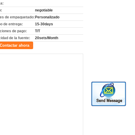
a:
o:
negotiable
les de empaquetado:
Personalizado
o de entrega:
15-30days
ciones de pago:
T/T
idad de la fuente:
20sets/Month
Contactar ahora