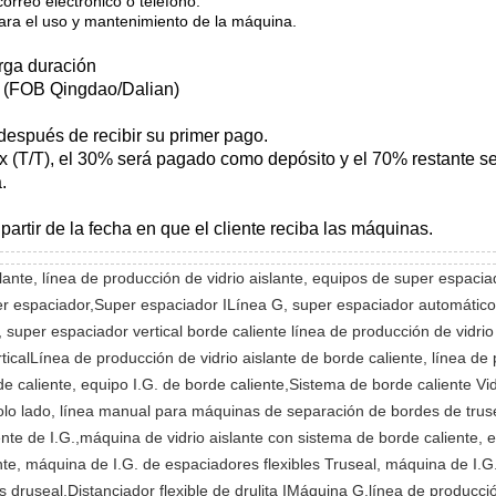
orreo electrónico o teléfono.
para el uso y mantenimiento de la máquina.
arga duración
o (FOB Qingdao/Dalian)
después de recibir su primer pago.
ex (T/T), el 30% será pagado como depósito y el 70% restante s
.
partir de la fecha en que el cliente reciba las máquinas.
slante, línea de producción de vidrio aislante, equipos de super espaci
r espaciador,Super espaciador ILínea G, super espaciador automático l
, super espaciador vertical borde caliente línea de producción de vidri
rticalLínea de producción de vidrio aislante de borde caliente, línea de
rde caliente, equipo I.G. de borde caliente,Sistema de borde caliente Vid
lo lado, línea manual para máquinas de separación de bordes de trusea
nte de I.G.,máquina de vidrio aislante con sistema de borde caliente, e
nte, máquina de I.G. de espaciadores flexibles Truseal, máquina de I.G
s druseal,Distanciador flexible de drulita IMáquina G,línea de producci