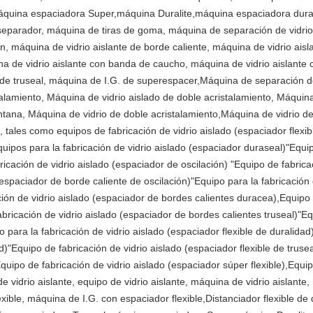
máquina espaciadora Super,máquina Duralite,máquina espaciadora dur
 separador, máquina de tiras de goma, máquina de separación de vidri
, máquina de vidrio aislante de borde caliente, máquina de vidrio aisl
a de vidrio aislante con banda de caucho, máquina de vidrio aislante 
de truseal, máquina de I.G. de superespacer,Máquina de separación de 
alamiento, Máquina de vidrio aislado de doble acristalamiento, Máquin
ntana, Máquina de vidrio de doble acristalamiento,Máquina de vidrio d
, tales como equipos de fabricación de vidrio aislado (espaciador flexib
uipos para la fabricación de vidrio aislado (espaciador duraseal)"Equip
icación de vidrio aislado (espaciador de oscilación) "Equipo de fabrica
(espaciador de borde caliente de oscilación)"Equipo para la fabricación
ación de vidrio aislado (espaciador de bordes calientes duracea),Equipo 
bricación de vidrio aislado (espaciador de bordes calientes truseal)"Equ
o para la fabricación de vidrio aislado (espaciador flexible de duralidad
d)"Equipo de fabricación de vidrio aislado (espaciador flexible de truse
uipo de fabricación de vidrio aislado (espaciador súper flexible),Equipo
e vidrio aislante, equipo de vidrio aislante, máquina de vidrio aislante,
ible, máquina de I.G. con espaciador flexible,Distanciador flexible de