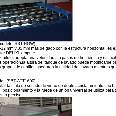
 (modelo: SBT-HGW)
e 3-12 mm y 35 mm más delgado
con la estructura horizontal, es e
tor DELIXI, empuje
z piloto, adopta una velocidad sin pasos de frecuencia y es fáci
 operación.la altura del tanque de lavado puede modificarse par
s grupos de cepillos aseguran la calidad del lavado mientras qu
das (SBT-ATT1600)
alar la cinta de sellado de vidrio de doble acristalamiento tip
l posicionamiento y la rueda de unión universal se utiliza para t
nto preciso.