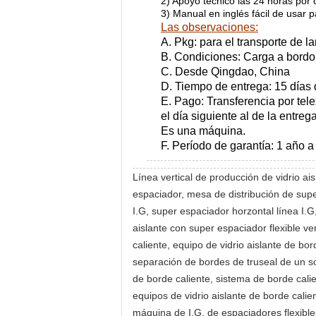
2) Apoyo técnico las 24 horas por c
3) Manual en inglés fácil de usar 
Las observaciones:
A. Pkg: para el transporte de l
B. Condiciones: Carga a bord
C. Desde Qingdao, China
D. Tiempo de entrega: 15 días 
E. Pago: Transferencia por tel
el día siguiente al de la entrega
Es una máquina.
F. Período de garantía: 1 año a 
Línea vertical de producción de vidrio ai
espaciador, mesa de distribución de supe
I.G, super espaciador horzontal línea I.G
aislante con super espaciador flexible ve
caliente, equipo de vidrio aislante de bo
separación de bordes de truseal de un so
de borde caliente, sistema de borde calie
equipos de vidrio aislante de borde calie
máquina de I.G. de espaciadores flexible