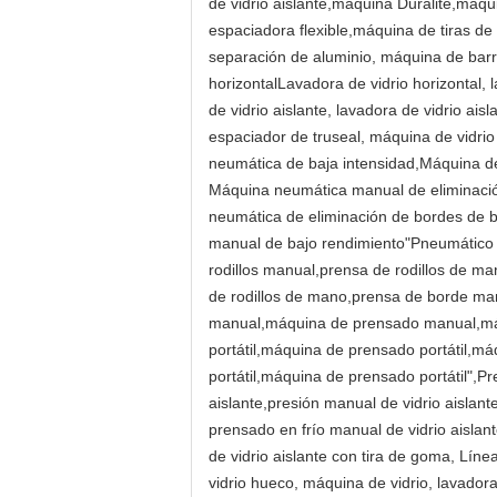
de vidrio aislante,máquina Duralite,má
espaciadora flexible,máquina de tiras d
separación de aluminio, máquina de barra
horizontalLavadora de vidrio horizontal, l
de vidrio aislante, lavadora de vidrio ais
espaciador de truseal, máquina de vidrio
neumática de baja intensidad,Máquina de 
Máquina neumática manual de eliminación
neumática de eliminación de bordes de b
manual de bajo rendimiento"Pneumático 
rodillos manual,prensa de rodillos de 
de rodillos de mano,prensa de borde m
manual,máquina de prensado manual,má
portátil,máquina de prensado portátil,m
portátil,máquina de prensado portátil",P
aislante,presión manual de vidrio aislant
prensado en frío manual de vidrio aislan
de vidrio aislante con tira de goma, Lín
vidrio hueco, máquina de vidrio, lavador