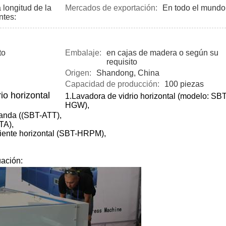
 longitud de la
Mercados de exportación:
En todo el mundo
ntes:
to
Embalaje:
en cajas de madera o según su
requisito
Origen:
Shandong, China
Capacidad de producción:
100 piezas
io horizontal
1.
Lavadora de vidrio horizontal (modelo: SBT
HGW),
banda ((SBT-ATT),
TA),
iente horizontal (SBT-HRPM),
uación: